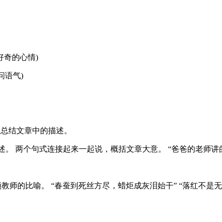
好奇的心情)
问语气)
归纳总结文章中的描述。
描述。 两个句式连接起来一起说，概括文章大意。 “爸爸的老师讲的是教师
教师的比喻。 “春蚕到死丝方尽，蜡炬成灰泪始干” “落红不是