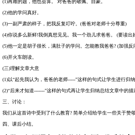
(1)再难的题，他也会算。 对爸爸的敬佩、自豪。
(2)他的学问真好。
(3)一副严肃的样子，把我反复叮咛。(爸爸对老师十分尊重)
(4)你说多么新鲜!我倒真想见见。我一个劲儿求爸爸。 (要读出
(5)他一定是胡子很长，满肚子的学问。怎能教我爸爸? (加强反
(6)开火车朗读。
(三)理解文章大意
(1)以“起先我认为，爸爸的老师-----”这样的句式让学生进行
(2)“后来才知道-------”这样的句式再让学生归纳总结文章中的
三、讨论：
我们从这首诗中受到了什么教育? 简单介绍给学生一些关于赞颂
四、课后小结。