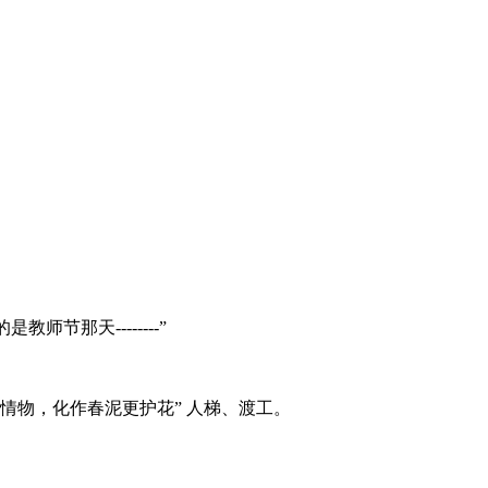
节那天--------”
无情物，化作春泥更护花” 人梯、渡工。