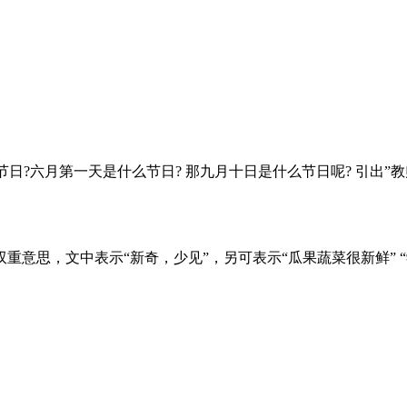
?六月第一天是什么节日? 那九月十日是什么节日呢? 引出”教师”
鲜”的双重意思，文中表示“新奇，少见”，另可表示“瓜果蔬菜很新鲜”