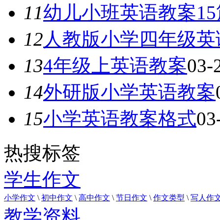
11
幼儿小班英语教案15
12
人教版小学四年级英
13
4年级上英语教案
03-
14
外研版小学英语教案
15
小学英语教案格式
03
热搜标签
学生作文
小学作文
\
初中作文
\
高中作文
\
节日作文
\
作文类型
\
写人作
教学资料