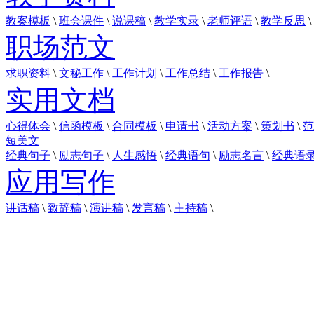
教案模板
\
班会课件
\
说课稿
\
教学实录
\
老师评语
\
教学反思
\
职场范文
求职资料
\
文秘工作
\
工作计划
\
工作总结
\
工作报告
\
实用文档
心得体会
\
信函模板
\
合同模板
\
申请书
\
活动方案
\
策划书
\
范
短美文
经典句子
\
励志句子
\
人生感悟
\
经典语句
\
励志名言
\
经典语
应用写作
讲话稿
\
致辞稿
\
演讲稿
\
发言稿
\
主持稿
\