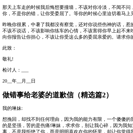
那天上车走的时候我后悔想要撞墙，不该对你冷淡，不闻不问
你，不是你的错，让你受委屈了。等你的时候心里迫切着马上
昨晚你很累，中暑了我都没有察觉，还对你说些伤神的话，惹
不该不说话，不该影响你练车的心情，不该害得你早上起不来
向你报告让你担心，不该让你受这么多的委屈亲爱的。请求你
此致：
敬礼!
检讨人：___
20__年__月__日
做错事给老婆的道歉信（精选篇2）
我的琳妹:
想挽回，却找不到任何理由，因为我的能力有限，一个傻傻的
的是坚强，苦的是伤痛!琳妹，求求你，别让我心碎，因为我
离，不是我拒绝了你，而是明明喜欢在你的怀里，却让你觉得我