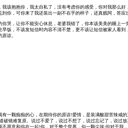
，我该抱抱你，我太自私了，没有考虑你的感受，你对我那么好
见到你，可你来了我还装出一副不在乎的样子，还真贱阿，答应
的你哭，让你不能安心休息，老婆我错了，你本该美美的睡上一
吃早饭，不该发短信时内容不清不楚，更不该让短信被家人看到
的原谅。
我有一颗痴痴的心，在期待你的原谅!爱情，是装满酸甜苦辣咸
知道破镜难复原。说过不爱了，说过不想了，说过忘记了，说过
不愿意和你在一起!你，对于整个世界，似一颗尘埃;但对于我，