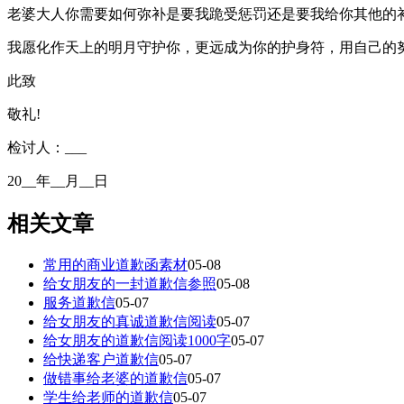
老婆大人你需要如何弥补是要我跪受惩罚还是要我给你其他的
我愿化作天上的明月守护你，更远成为你的护身符，用自己的
此致
敬礼!
检讨人：___
20__年__月__日
相关文章
常用的商业道歉函素材
05-08
给女朋友的一封道歉信参照
05-08
服务道歉信
05-07
给女朋友的真诚道歉信阅读
05-07
给女朋友的道歉信阅读1000字
05-07
给快递客户道歉信
05-07
做错事给老婆的道歉信
05-07
学生给老师的道歉信
05-07