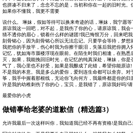
也拼凑不归来了，念念不忘的是，当初和你在一起的旧时光。
如果你不懂我，我更不需要
说什么。 琳妹，假如等待可以换来奇迹的话，琳妹，我宁愿
原谅我这一回吧，对不起，是我伤了你的心，请原谅我，我会
猜不透你的眉心，锁着什么样的谜团?我已悔恨万分，回来吧
刻骨铭心，因为刻骨铭心所以无法忘记。只要学会等待，梦想
我把你的手放平，伤心时我为你擦干眼泪，失落后我把你拥入
记忆，犹如海市蜃楼浮现在眼前。在陌生时我们相逢，在熟悉
灭，如果，我能挽回旧时光，在记忆的纯真深处，琳妹，你是
气了，我心里也不好受，如果是我酿成了此错，希望你能原谅!
不是我的本意。我是多么的爱你，爱到连生命都可以舍弃。对
筝，我手中握着那根线，无论你飞向何方，我最终都是你的归
许是我的幼稚刺伤了你的心，宝贝，是我错了，原谅我好吗?
最爱你的小虎
做错事给老婆的道歉信（精选篇3）
允许我最后一次这样叫你，我知道我已经不再有资格!是我自