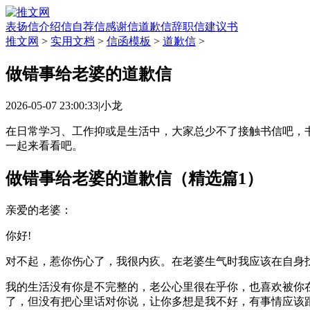
表扬信
介绍信
自荐信
感谢信
道歉信
辞职信
建议书
推文网
>
实用文档
>
信函模板
>
道歉信
>
做错事给老婆的道歉信
2026-05-07 23:00:33
|
小龙
在日常学习、工作抑或是生活中，大家总少不了接触书信吧，
一起来看看吧。
做错事给老婆的道歉信（精选篇1）
亲爱的老婆：
你好!
对不起，惹你伤心了，我很内疚。在老婆生气时我应该在自身
我的生活没有你是不完整的，老公心里很在乎你，也喜欢被你
了，但没有把心里话对你说，让你多想是我不好，有事情应该跟