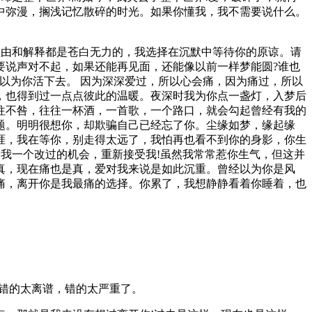
中弥漫，搁浅记忆散碎的时光。如果你懂我，我不需要说什么。
理由和解释都是苍白无力的，我选择在沉默中等待你的原谅。请
要说声对不起，如果还能再见面，还能像以前一样梦能圆?谁也
以为你活下去。 因为深深爱过，所以心会痛，因为痛过，所以
，也得到过一点点彼此的温暖。夜深时我为你点一盏灯，入梦后
往不咎，往往一杯酒，一首歌，一个路口，就会勾起曾经有我的
题。明明很想你，却欺骗自己已经忘了你。尘缘如梦，缘起缘
涯，我在等你，别走得太远了，我怕再也看不到你的身影，你生
给我一个改过的机会，重新接受我!虽然我常常惹你生气，但这并
真，现在痛也是真，爱对我来说是如此沉重。曾经以为你是风
痛，离开你是我最痛的选择。你累了，我想静静看着你睡着，也
错的太离谱，错的太严重了。