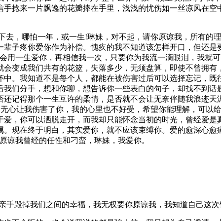
信手捻来一片飘逸的花瓣捧在手里，浅浅的忧伤如一丝凉风在空
等下去，哪怕一年，或一生!琳妹，对不起，请你原谅我，所有的
一辈子疼你爱你作为补偿。愧疚的我不知道该怎样开口，但还是
我会用一生爱你，再相信我一次，只要你为我流一滴眼泪，我就可
就会变成我们共有的花篮，失落多少，无须盘算，即使不曾拥有
怀中。我知道不是每个人，都能在被伤害过后可以选择忘记，既
后我们分手，想和你聊，想告诉你一些表白的句子，却找不到话
否还记得那个一生互许的柔情，是否就不会让无奈伴随我浪迹天
 无心让我伤害了你，我的心里也不好受，希望你能理解，可以
于爱，你可以洒脱走开，而我却只能怀念当初的时光，曾经爱是
属。现在终于明白，其实爱你，就不应该束缚你。爱的愈深心愈
请原谅我曾经的任性和刁蛮，琳妹，我爱你。
己亲手毁掉我们之间的幸福，我无权要你原谅我，我知道自己这次