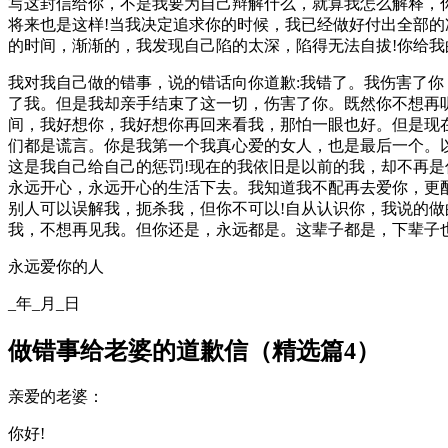
写这封信给你，不是我要为自己辩解什么，就算我怎么解释，
将来也是这样!当我决定追求你的时候，我已经做好付出全部
的时间，渐渐的，我发现自己陷的太深，陷得无法自拔!你给
我对我自己做的错事，说的错话向你道歉:我错了。我伤害了
了我。但是我却亲手结束了这一切，伤害了你。既然你不想再
间，我好想你，我好想你再回来看我，那怕一眼也好。但是现
们都是谎言。你是我第一个我真心爱的女人，也是最后一个。
这是我自己给自己的惩罚!现在的我依旧是以前的我，却不再是
永远开心，永远开心的生活下去。我知道我不配再去爱你，更
别人可以误解我，扼杀我，但你不可以!自从认识你，我说的做
我，不想再见我。但你还是，永远都是。这辈子都是，下辈子也
永远爱你的人
_年_月_日
做错事给老婆的道歉信（精选篇4）
亲爱的老婆：
你好!