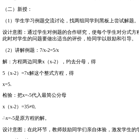
（二）新授：
（1）学生学习例题交流讨论，找两组同学到黑板上尝试解题。
设计意图：通过学生对例题的合作研究，使每个学生对分式方
此时对学生的问题要做出适当的评价，给同学以鼓励和引导。
（2）讲解例题：7/x-2=5/x
解：方程两边同乘x（x-2），约去分母，得
5（x-2）=7x解这个整式方程，得
x=5.
检验：把x=-5代入最简公分母
x（x-2）=35≠0,
∴x=-5是原方程的解。
设计意图；在此环节，教师鼓励同学们亲自体验，激发学生的