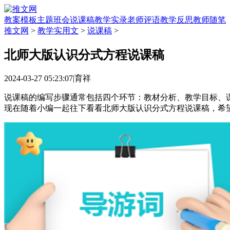
教案模板
主题班会
说课稿
教学实录
老师评语
教学反思
教师随笔
推文网
>
教学实用文
>
说课稿
>
北师大版认识分式方程说课稿
2024-03-27 05:23:07
|
育祥
说课稿的编写步骤通常包括四个环节：教材分析、教学目标、
现在随着小编一起往下看看北师大版认识分式方程说课稿，希