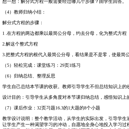
想一想：解分式方程一般需要经过哪几个步骤？由学生回答。
（4）教师归纳小结：
解分式方程的步骤：
1 .在方程的两边都乘以最简公分母，约去分母，化为整式方程
2.解这个整式方程
3.把整式方程的根代入最简公分母，看结果是不是零，使最简
（5）轻松完成：课堂练习：29页1练习
（6）归纳总结、整理反思
学生自己总结本节课的收获。教师引导学生不但总结知识上的
设计目的：引导学生从多角度对本节课归纳总结，感悟知识上
（7）课后作业：32页习题16.3的1大题的8个小题
教学设计说明：整个教学活动，从学生的实际出发，引导学生
让学生产生一种渴望学习的冲动，自愿地全身心地投入学习过程