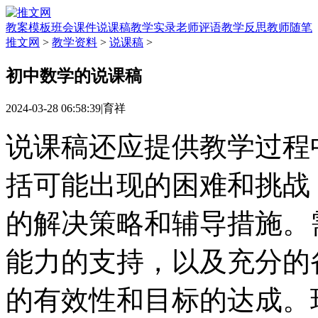
教案模板
班会课件
说课稿
教学实录
老师评语
教学反思
教师随笔
推文网
>
教学资料
>
说课稿
>
初中数学的说课稿
2024-03-28 06:58:39
|
育祥
说课稿还应提供教学过程
括可能出现的困难和挑战
的解决策略和辅导措施。
能力的支持，以及充分的
的有效性和目标的达成。