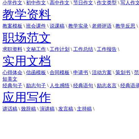
小学作文
\
初中作文
\
高中作文
\
节日作文
\
作文类型
\
写人作
教学资料
教案模板
\
班会课件
\
说课稿
\
教学实录
\
老师评语
\
教学反思
\
职场范文
求职资料
\
文秘工作
\
工作计划
\
工作总结
\
工作报告
\
实用文档
心得体会
\
信函模板
\
合同模板
\
申请书
\
活动方案
\
策划书
\
范
短美文
经典句子
\
励志句子
\
人生感悟
\
经典语句
\
励志名言
\
经典语
应用写作
讲话稿
\
致辞稿
\
演讲稿
\
发言稿
\
主持稿
\